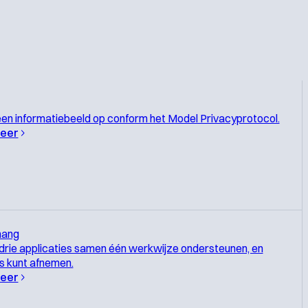
en informatiebeeld op conform het Model Privacyprotocol.
eer
ang
drie applicaties samen één werkwijze ondersteunen, en
os kunt afnemen.
eer