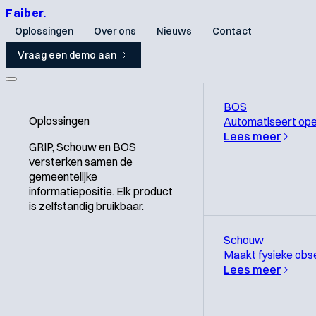
Faiber
.
Oplossingen
Over ons
Nieuws
Contact
Vraag een demo aan
BOS
Oplossingen
Automatiseert op
Lees meer
GRIP, Schouw en BOS
versterken samen de
gemeentelijke
informatiepositie. Elk product
is zelfstandig bruikbaar.
Schouw
Maakt fysieke obs
Lees meer