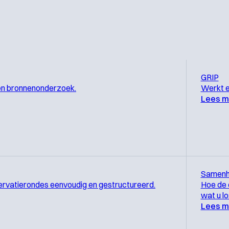
GRIP
en bronnenonderzoek.
Werkt e
Lees m
Samenh
ervatierondes eenvoudig en gestructureerd.
Hoe de 
wat u l
Lees m